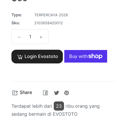
price
Type:
TERPERCAYA 2026
Sku:
2103658420012
−
+
Login Evostoto
Share
Tweet
Pin
Share
on
on
on
Facebook
Twitter
Pinterest
Terdapat lebih dari
23
ribu orang yang
sedang bermain di EVOSTOTO