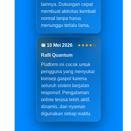
lainnya. Dukungan cepat
membuat aktivitas kembali
normal tanpa harus
menunggu terlalu lama.
📅 10 Mei 2026
★★★★☆
Rafli Quantum
Platform ini cocok untuk
pengguna yang menyukai
konsep gaspol karena
seluruh sistem berjalan
responsif. Pengalaman
online terasa lebih aktif,
dinamis, dan nyaman
digunakan setiap waktu.