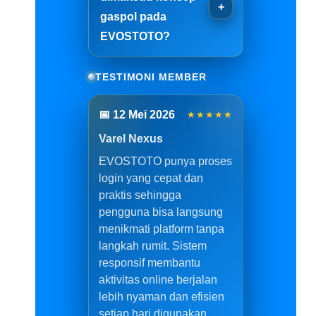
gaspol pada
EVOSTOTO?
TESTIMONI MEMBER
📅 12 Mei 2026
★★★★★
Varel Nexus
EVOSTOTO punya proses
login yang cepat dan
praktis sehingga
pengguna bisa langsung
menikmati platform tanpa
langkah rumit. Sistem
responsif membantu
aktivitas online berjalan
lebih nyaman dan efisien
setiap hari digunakan.