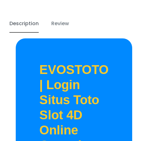
Description
Review
EVOSTOTO
| Login
Situs Toto
Slot 4D
Online