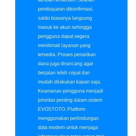
pembayaran dikonfirmasi,
saldo biasanya langsung
masuk ke akun sehingga
pengguna dapat segera
menikmati layanan yang
tersedia. Proses penarikan
dana juga dirancang agar
berjalan lebih cepat dan
mudah dilakukan kapan saja.
Keamanan pengguna menjadi
prioritas penting dalam sistem
EVOSTOTO. Platform
menggunakan perlindungan
data modern untuk menjaga