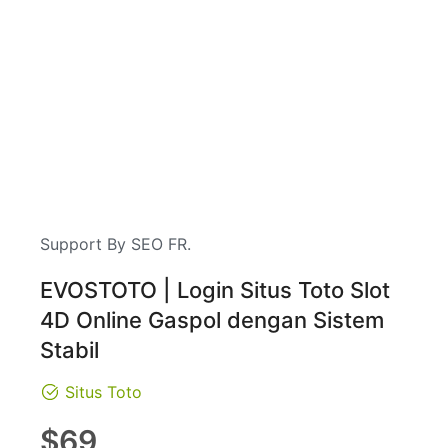
Support By SEO FR.
EVOSTOTO | Login Situs Toto Slot
4D Online Gaspol dengan Sistem
Stabil
Situs Toto
Regular
$69