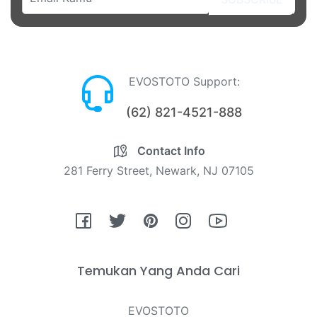
EVOSTOTO Support:
(62) 821-4521-888
Contact Info
281 Ferry Street, Newark, NJ 07105
Fb
Tw
Pin
Ins
You
Temukan Yang Anda Cari
EVOSTOTO