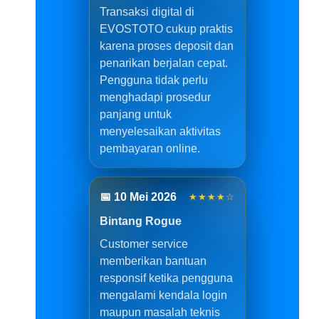
Transaksi digital di
EVOSTOTO cukup praktis
karena proses deposit dan
penarikan berjalan cepat.
Pengguna tidak perlu
menghadapi prosedur
panjang untuk
menyelesaikan aktivitas
pembayaran online.
📅 10 Mei 2026
★★★★☆
Bintang Rogue
Customer service
memberikan bantuan
responsif ketika pengguna
mengalami kendala login
maupun masalah teknis