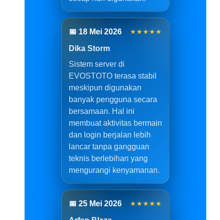
📅 18 Mei 2026
★★★★★
Dika Storm
Sistem server di
EVOSTOTO terasa stabil
meskipun digunakan
banyak pengguna secara
bersamaan. Hal ini
membuat aktivitas bermain
dan login berjalan lebih
lancar tanpa gangguan
teknis berlebihan yang
mengurangi kenyamanan.
📅 25 Mei 2026
★★★★★