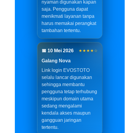
nyaman digunakan kapan
saja. Pengguna dapat
menikmati layanan tanpa
harus memakai perangkat
tambahan tertentu.
📅 10 Mei 2026
★★★★☆
Galang Nova
Link login EVOSTOTO
selalu lancar digunakan
sehingga membantu
pengguna tetap terhubung
meskipun domain utama
sedang mengalami
kendala akses maupun
gangguan jaringan
tertentu.