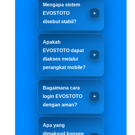
Mengapa sistem
EVOSTOTO
disebut stabil?
Apakah
EVOSTOTO dapat
diakses melalui
perangkat mobile?
Bagaimana cara
login EVOSTOTO
dengan aman?
Apa yang
dimaksud konsep